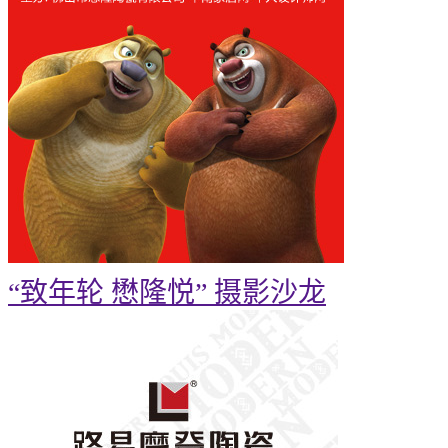
“致年轮 懋隆悦” 摄影沙龙