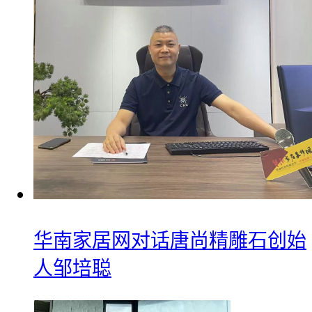
华南家居网对话唐尚精雕石创始
人邹培聪