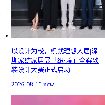
以设计为梭，织就理想人居|深
圳家纺家居展「织·境」全案软
装设计大赛正式启动
2026-08-10
new