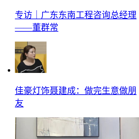
专访｜广东东南工程咨询总经理
——董群常
佳豪灯饰聂建成：做完生意做朋
友