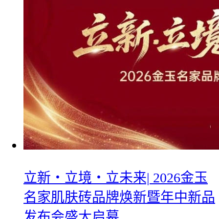
立新・立境・立未来| 2026金玉
名家肌肤砖品牌焕新暨年中新品
发布会盛大启幕