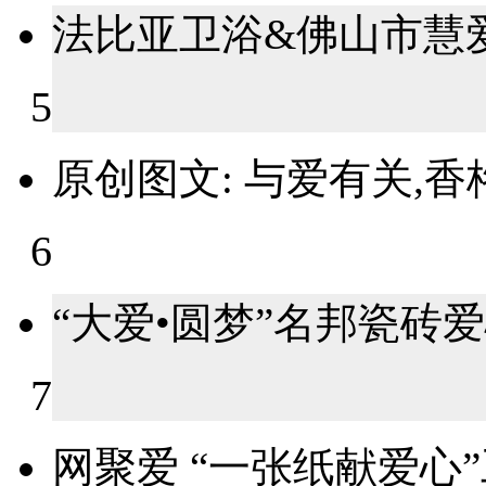
法比亚卫浴&佛山市慧爱
5
原创图文: 与爱有关,香
6
“大爱•圆梦”名邦瓷砖爱
7
网聚爱 “一张纸献爱心