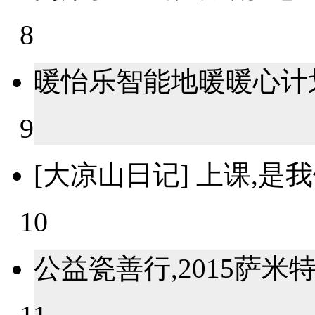
8
暖怡乐智能地暖暖心计划
9
[大凉山日记] 上课,
10
公益瓷善行,2015萨米