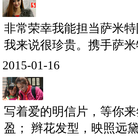
非常荣幸我能担当萨米特
我来说很珍贵。携手萨米特
2015-01-16
写着爱的明信片，等你来
盈； 辫花发型，映照远黛青