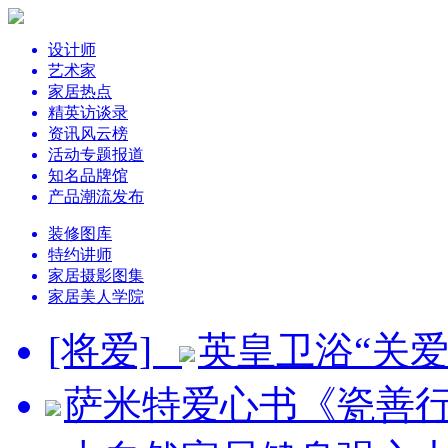
设计师
艺术家
家居热点
精英访谈录
资讯风云榜
活动专题报道
知名品牌馆
产品潮流发布
装修图库
特约讲师
家居摄影图集
家居美人学院
[将爱]
英皇卫浴“关
萨米特爱心书《瓷善