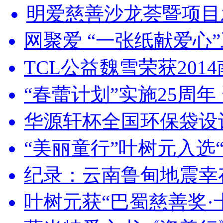
明爱慈善沙龙荟暨项目发
网聚爱 “一张纸献爱心
TCL公益魏雪荣获2014
“春蕾计划”实施25周年 
华源轩杯全国环保袋设计
“美丽童行”叶树元入选“中
纪录：云南鲁甸地震幸
叶树元获“巴蜀慈善奖·十