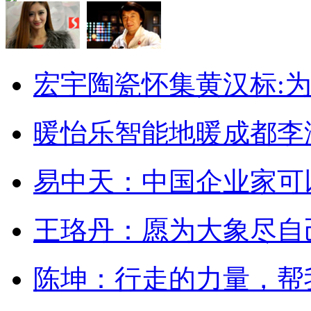
宏宇陶瓷​怀集黄汉标:为
暖怡乐智能地暖成都李海
易中天：中国企业家可以“
王珞丹：愿为大象尽自
陈坤：行走的力量，帮