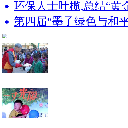
环保人士叶榄,总结“黄金点
第四届“墨子绿色与和平奖
“美丽童行”爱心大使...
公益微电影 一寸光阴 2...