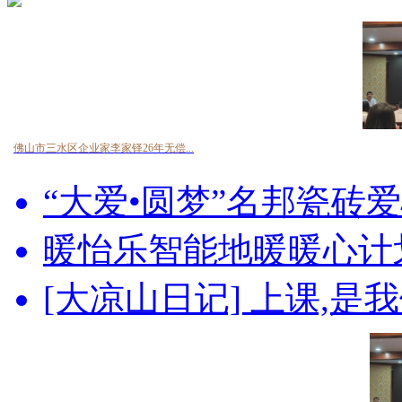
佛山市三水区企业家李家铎26年无偿...
“大爱•圆梦”名邦瓷砖爱心
暖怡乐智能地暖暖心计划
[大凉山日记] 上课,是我