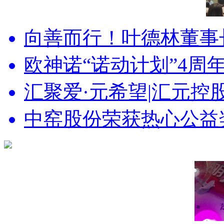
向善而行！叶德林董事长获
欧神诺“诺动计划”4周年,
汇聚爱·元希望|汇元控股
中窑股份荣获热心公益