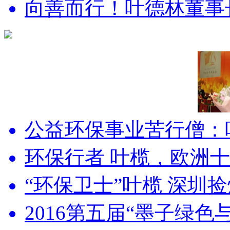
向善而行！叶德林董事长获
公益环保事业苦行僧：
环保行者 叶榄，欧洲十国
“环保卫士”叶榄 深圳捡烟
2016第五届“墨子绿色与