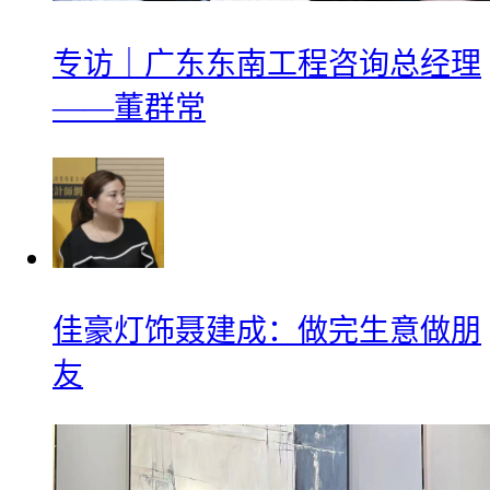
专访｜广东东南工程咨询总经理
——董群常
佳豪灯饰聂建成：做完生意做朋
友