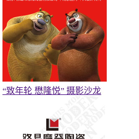
“致年轮 懋隆悦” 摄影沙龙