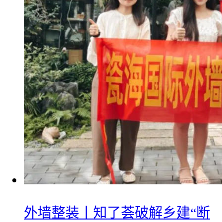
外墙整装丨知了荟破解乡建“断