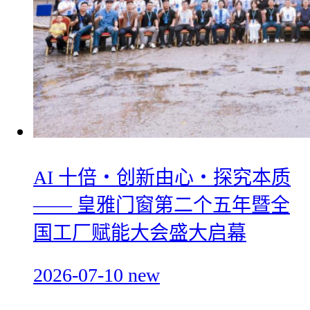
AI 十倍・创新由心・探究本质
—— 皇雅门窗第二个五年暨全
国工厂赋能大会盛大启幕
2026-07-10
new