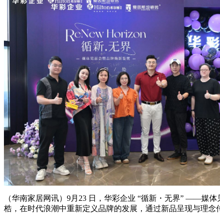
（华南家居网讯）9月23 日，华彩企业 “循新・无界” ——
梏，在时代浪潮中重新定义品牌的发展，通过新品呈现与理念传