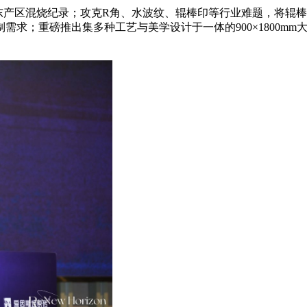
东产区混烧纪录；攻克R角、水波纹、辊棒印等行业难题，将辊棒印
需求；重磅推出集多种工艺与美学设计于一体的900×1800m