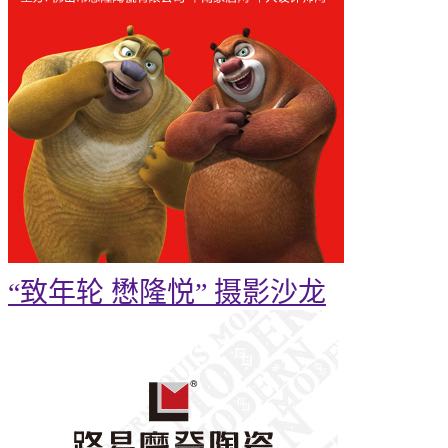
“致年轮 懋隆悦” 摄影沙龙