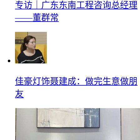
专访｜广东东南工程咨询总经理
——董群常
佳豪灯饰聂建成：做完生意做朋
友