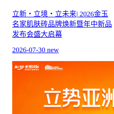
立新・立境・立未来| 2026金玉
名家肌肤砖品牌焕新暨年中新品
发布会盛大启幕
2026-07-30
new