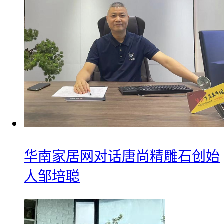
华南家居网对话唐尚精雕石创始
人邹培聪